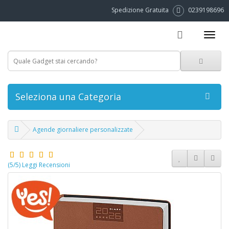
Spedizione Gratuita
0239198696
Seleziona una Categoria
Agende giornaliere personalizzate
(5/5) Leggi Recensioni