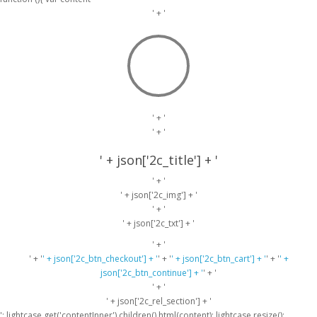
' + '
' + '
' + '
' + json['2c_title'] + '
' + '
' + json['2c_img'] + '
' + '
' + json['2c_txt'] + '
' + '
' + '
' + json['2c_btn_checkout'] + '
' + '
' + json['2c_btn_cart'] + '
' + '
' +
json['2c_btn_continue'] + '
' + '
' + '
' + json['2c_rel_section'] + '
'; lightcase.get('contentInner').children().html(content); lightcase.resize();