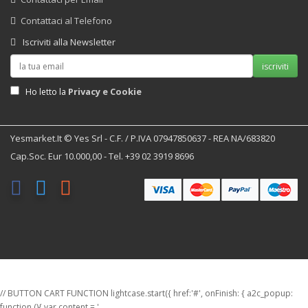
Contattaci al Telefono
Iscriviti alla Newsletter
iscriviti
Privacy e Cookie
Ho letto la
Yesmarket.it © Yes Srl - C.F. / P.IVA 07947850637 - REA NA/683820
Cap.Soc. Eur 10.000,00 - Tel. +39 02 3919 8696
// BUTTON CART FUNCTION lightcase.start({ href:'#', onFinish: { a2c_popup:
function (){ var content = '