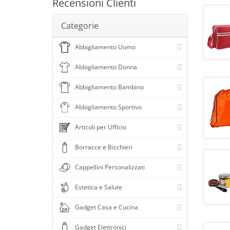
Recensioni Clienti
Colore blu royal
Categorie
Colore blu scuro
Abbigliamento Uomo
Colore blu/bianco
Colore blu/grigio
Abbigliamento Donna
Colore bordeaux
Abbigliamento Bambino
Colore cachi
Abbigliamento Sportivo
Colore calce
Colore cappuccino
Articoli per Ufficio
Colore celeste
Borracce e Bicchieri
Colore corda
Cappellini Personalizzati
Colore cuoio
Estetica e Salute
Colore dark navy
Colore fucsia
Gadget Casa e Cucina
Colore giallo
Gadget Elettronici