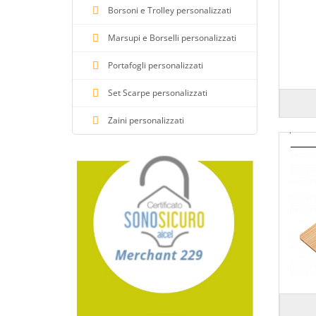
Colore oro
Borsoni e Trolley personalizzati
Colore rosa
Marsupi e Borselli personalizzati
Colore rosa chiaro
Portafogli personalizzati
Colore rosso
Colore senape
Set Scarpe personalizzati
Colore trasparente
Zaini personalizzati
Colore turchese
Colore unico
Colore verde
Colore verde chiaro
Colore verde lime
Colore verde militare
Colore verde oliva
Colore verde scuro
Colore viola