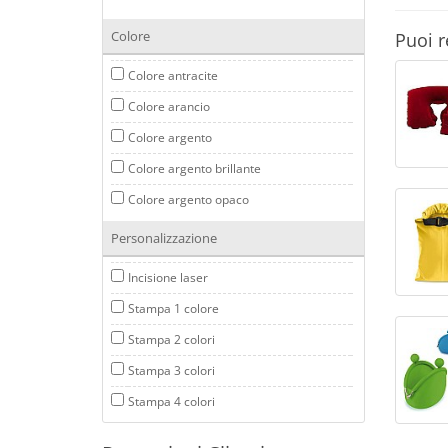
Colore
Puoi r
Colore antracite
Colore arancio
Colore argento
Colore argento brillante
Colore argento opaco
Colore argento/nero
Personalizzazione
Colore beige
Incisione laser
Colore bianco
Stampa 1 colore
Colore bianco/grigio
Stampa 2 colori
Colore blu
Stampa 3 colori
Colore blu chiaro
Stampa 4 colori
Colore blu marino
Stampa digitale
Colore blu navy