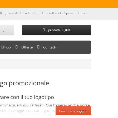
0)
Lista dei Desideri (0)
Carrello della Spesa
Cassa
0 prodotti - 0,00€
Ufficio
Offerte
Contatti
logo promozionale
are con il tuo logotipo
portivi a quelli più raffinati. Qui troverai anche borse
ticoli da viaggio sono una garanzia di qualità, la
Continua a Leggere
i per promuovere nel tempo la tua Azienda.