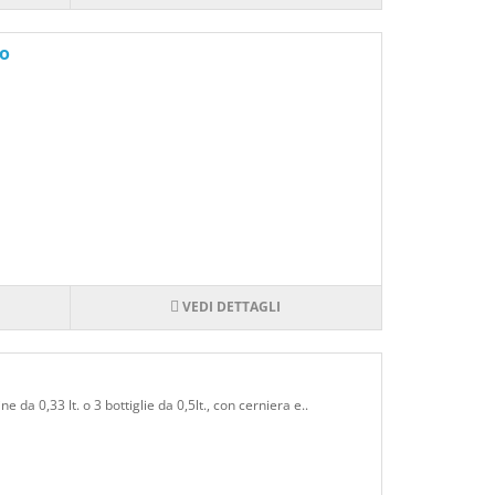
io
VEDI DETTAGLI
e da 0,33 lt. o 3 bottiglie da 0,5lt., con cerniera e..