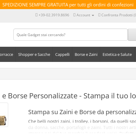
SPEDIZIONE SEMPRE GRATUITA per tutti gli ordini di confezioni
+39-02.3919.8696
Account
Confronta Prodotti (
orracce
Shopper e Sacche
Cappelli
Borse e Zaini
Estetica e Salute
i e Borse Personalizzate - Stampa il tuo 
Stampa su Zaini e Borse da personalizz
Che belli nostri zaini, i trolley, i borsoni, da quelli s
da donna, sacche, portafogli e zaini. Tutti i nostri ar
stampa poi del tuo marchio li renderà unici. Perfett