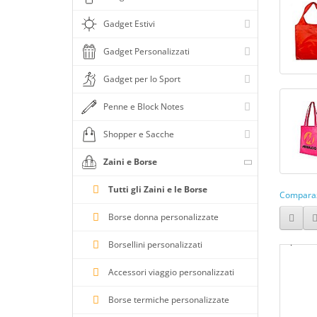
Colore grigio
Gadget Estivi
Colore grigio chiaro
Gadget Personalizzati
Colore grigio scuro
Colore grigio scuro/nero
Gadget per lo Sport
Colore kaki
Penne e Block Notes
Colore kiwi
Shopper e Sacche
Colore legno
Zaini e Borse
Colore lilla
Colore marrone
Tutti gli Zaini e le Borse
Comparaz
Colore multicolore
Borse donna personalizzate
Colore naturale
Borsellini personalizzati
Colore nero
Accessori viaggio personalizzati
Colore nero/giallo
Colore neutro
Borse termiche personalizzate