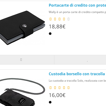
Portacarte di credito con prot
Wally è un porta carte di credito compatto p
18,88€
Custodia borsello con tracolla
La custodia a tracolla Solo, realizzata con bo
16,00€