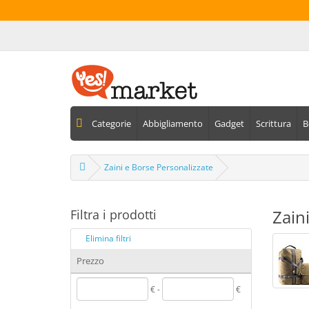
Categorie
Abbigliamento
Gadget
Scrittura
B
Zaini e Borse Personalizzate
Zain
Filtra i prodotti
Elimina filtri
Prezzo
€ -
€