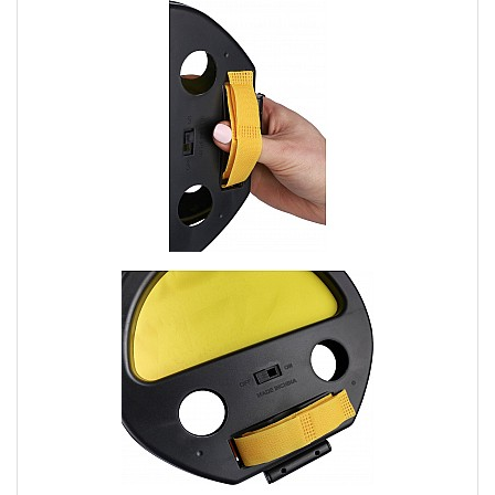
2. Giochi Estivi Personalizzati per Tutte le
Età
I giochi estivi personalizzati non sono solo per i più giovani, ma
possono coinvolgere persone di tutte le età. Ecco alcuni giochi
che si adattano a diverse fasce di età:
2.1 Set di Giochi all'Aperto Personalizzati:
Diversità di Divertimento
I set di giochi all'aperto personalizzati sono la scelta perfetta per
coinvolgere diverse persone contemporaneamente. Puoi
personalizzare set che includono giochi come il cornhole, lo
spikeball o il badminton. Organizza una sfida tra amici, colleghi o
familiari e lascia che il divertimento inizi. I set di giochi all'aperto
personalizzati offrono un'esperienza di gioco completa e
promuovono il tuo brand in modo divertente.
3. Come Acquistare Giochi Estivi
Personalizzati
Se sei interessato ad acquistare giochi estivi personalizzati, ecco
alcuni suggerimenti utili: