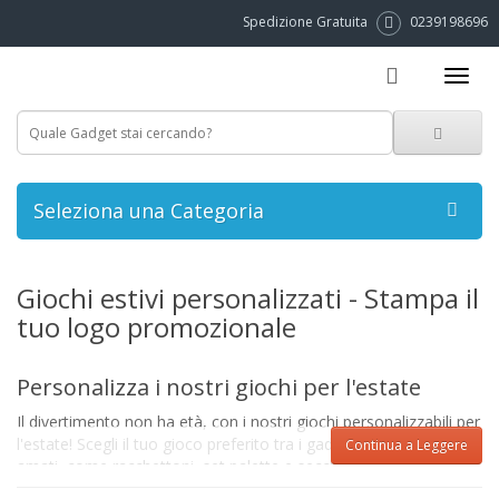
Spedizione Gratuita
0239198696
Seleziona una Categoria
Giochi estivi personalizzati - Stampa il
tuo logo promozionale
Personalizza i nostri giochi per l'estate
Il divertimento non ha età, con i nostri giochi personalizzabili per
l'estate! Scegli il tuo gioco preferito tra i gadget da spiaggia più
Continua a Leggere
amati, come racchettoni, set palette e secchiello, palloni,
frisbee, pistole e spruzzatori ad acqua, e poi scegli il tipo di