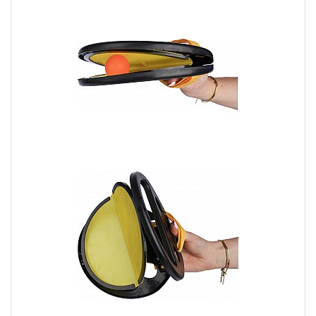
unica e coinvolgente. Sono l'ideale per creare un'atmosfera
divertente durante le feste in giardino, le giornate in spiaggia o
gli eventi all'aperto. Ecco alcuni giochi estivi personalizzati che
non possono mancare:
1.1 Racchettoni da Spiaggia Personalizzati: Colpi
di Divertimento
I racchettoni da spiaggia personalizzati sono un classico
intramontabile dell'estate. Con il tuo logo stampato, ogni
passaggio diventa un'opportunità per promuovere il tuo brand.
Puoi organizzare tornei sulla spiaggia o semplicemente divertirti
con gli amici. I racchettoni da spiaggia personalizzati sono facili
da trasportare e garantiscono ore di divertimento estivo.
1.2 Frisbee Personalizzati: Lanci di Precisione
I frisbee personalizzati sono un'ottima scelta per coinvolgere il
pubblico e promuovere il tuo marchio. Organizza una
competizione di frisbee durante un evento all'aperto e lascia che
i partecipanti si divertano a lanciare il frisbee con il tuo logo. I
frisbee personalizzati sono leggeri, facili da lanciare e catturano
l'attenzione di chi li vede volare nel cielo.