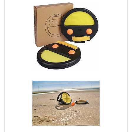
3.1 Scegli Yesmarket!
Quando si tratta di giochi estivi personalizzati, è fondamentale
trovare un fornitore affidabile. Yesmarket vanta una lunga
esperienza nel settore che offre un servizio clienti sempre a tua
disposizione in ogni fase dell’ordine.
3.2 Personalizzazione e Budget
Prima di effettuare un acquisto, considera il livello di
personalizzazione desiderato e stabilisci un budget adeguato. La
personalizzazione può variare dal logo stampato alle grafiche
elaborate. Non esitare a richiedere un preventivo dettagliato in
modo da poter valutare se il costo dei giochi personalizzati
rientra nel tuo budget.
Con i giochi estivi personalizzati, potrai offrire un'esperienza di
gioco unica e coinvolgente al tuo pubblico. Scegli giochi adatti
alle diverse fasce di età e personalizzali con il tuo logo. Non solo
avrai un'opportunità di divertimento estivo, ma promuoverai
anche il tuo brand in modo efficace.