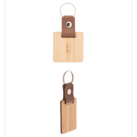
Esclusività:
I portachiavi personalizzati ti permettono di
possedere un accessorio unico nel suo genere. Puoi
creare un design che riflette al meglio la tua personalità e i
tuoi gusti, scegliendo forme, colori e materiali che ti
identificano.
Promozione del marchio:
Se sei un'azienda o
un'organizzazione che desidera aumentare la visibilità del
proprio marchio, i portachiavi personalizzati sono
un'ottima scelta. Puoi stampare il logo o un messaggio
speciale sul portachiavi, rendendolo un efficace strumento
di marketing che viene utilizzato e visualizzato
quotidianamente.
Idea regalo originale:
I portachiavi personalizzati sono
anche un'idea regalo unica ed economica. Sono perfetti
come omaggio per i tuoi clienti, partecipanti a eventi o
come ricordo di un'occasione speciale. Un portachiavi
personalizzato è un regalo pratico e significativo che sarà
apprezzato e utilizzato a lungo.
Risparmio di tempo:
I portachiavi personalizzati sono
anche utili per organizzare le chiavi. Con un portachiavi
personalizzato, sarà più facile individuare le chiavi e
distinguere le diverse serrature. Questo può aiutare a
risparmiare tempo prezioso, evitando la frustrazione di