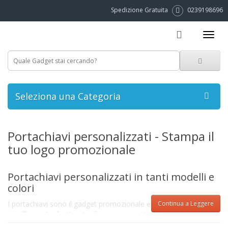
Spedizione Gratuita
0239198696
Seleziona una Categoria
Portachiavi personalizzati - Stampa il
tuo logo promozionale
Portachiavi personalizzati in tanti modelli e
colori
I portachiavi sono il gadget promozionale economico per
Continua a Leggere
eccellenza. In plastica, in silicone, con antistress, galleggianti,
rifrangenti, con torcia, metro, bussola, touch screen,