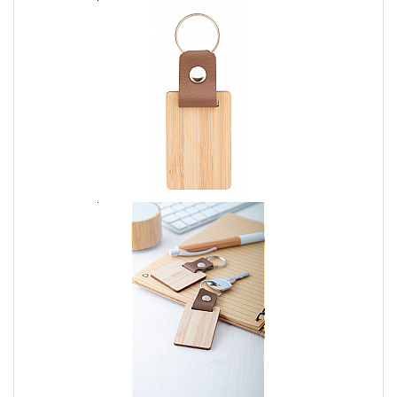
cercare le chiavi nel momento sbagliato.
I materiali e i design dei portachiavi
personalizzati
Portachiavi in pelle
I portachiavi in pelle sono una scelta classica e intramontabile.
La pelle offre un aspetto raffinato e si adatta perfettamente a
stili eleganti o informali. Puoi personalizzarli con incisioni o con
una stampa colorata, creando un portachiavi dal fascino unico.
Portachiavi in plastica
I portachiavi in plastica sono una scelta versatile e economica.
Sono leggeri, resistenti e offrono una vasta gamma di colori e
design. Puoi personalizzarli con stampe a colori vivaci, creando
un portachiavi accattivante e divertente.
Creare un portachiavi personalizzato
La creazione di un portachiavi personalizzato è un processo
semplice e divertente. Innanzitutto, devi scegliere il materiale
che meglio si adatta al tuo stile e alle tue esigenze. Quindi, puoi