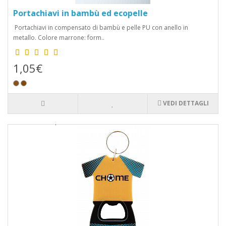
selezionare la forma e il design del portachiavi, considerando
Portachiavi in bambù ed ecopelle
l'aspetto pratico e l'impatto visivo. Infine, puoi personalizzare il
Portachiavi in compensato di bambù e pelle PU con anello in
portachiavi con il tuo logo, un messaggio o un'immagine
metallo. Colore marrone: form..
speciale che rappresenta al meglio il tuo marchio o il tuo stile
personale.
1,05€
VEDI DETTAGLI