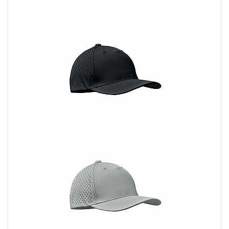
dalla folla, i cappellini personalizzati con visiera sono la scelta
perfetta per un look alla moda e funzionale.