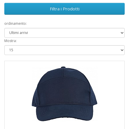
dell'utilizzo. Sono infatti dei perfetti gadget personalizzati da
Filtra i Prodotti
distribuire agli eventi all'aperto, ma anche un accessorio
sportivo di tendenza ed un complemento unisex ideale per
rifinire le divise di aziende e di locali. Tutti i modelli che
ordinamento:
proponiamo vantano un elevato rapporto qualità/prezzo,
offrono una grande area di stampa per il tuo logo e sono
regolabili, in modo da risultare sempre confortevoli. Scegli quello
Mostra:
più adatto alle tue esigenze!
Cappellini personalizzati con visiera: Stile e
protezione sotto il sole
Con i
cappellini personalizzati con visiera
, puoi esprimere il
tuo stile unico mentre proteggi gli occhi dai raggi solari. Questi
cappellini combinano il comfort di un berretto con la funzionalità
di una visiera, offrendo un accessorio alla moda per affrontare
le giornate soleggiate. Sia che tu voglia promuovere il tuo brand
o semplicemente distinguerti dalla folla, i cappellini
personalizzati con visiera sono la scelta perfetta.
1. Stile personalizzato per ogni occasione