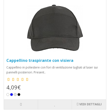
occhi e il viso.
Materiali leggeri e traspiranti garantiscono il massimo
comfort durante l'utilizzo.
La fascia regolabile consente una vestibilità
personalizzata per un comfort ottimale.
3. Versatilità e praticità
I cappellini personalizzati con visiera sono versatili e si adattano
a diverse attività e stili di vita. Sono l'accessorio ideale per le tue
avventure all'aperto, ma sono anche perfetti per un look casual
e alla moda durante la vita quotidiana. La praticità della visiera
offre protezione solare senza compromettere la tua visione.
Cappellino traspirante con visiera
Indossa i cappellini personalizzati con visiera durante le
Cappellino in poliestere con fori di ventilazione tagliati al laser sui
attività all'aperto come escursioni, camminate in spiaggia
pannelli posteriori. Present..
o partite sportive.
Completa il tuo outfit casual con un cappellino con visiera
per uno stile rilassato ma di tendenza.
4,09€
Utilizza i cappellini personalizzati con visiera come gadget
promozionali per eventi o come regalo aziendale per i
clienti.
VEDI DETTAGLI
Porta i cappellini personalizzati con visiera durante le
vacanze al mare o in montagna per proteggerti dal sole e