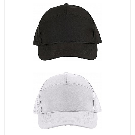
I cappellini personalizzati con visiera ti permettono di creare un
look personalizzato che si adatta alle tue esigenze. Puoi
scegliere di stampare il tuo logo, un messaggio o una grafica
unica sulla visiera del cappellino. Questo ti consente di
promuovere il tuo brand o di esprimere la tua personalità in
modo creativo e visibile.
Stampa il tuo logo aziendale per una visibilità immediata
del tuo marchio.
Includi un messaggio che rifletta la tua personalità o il tuo
motto.
Opta per un design accattivante che attiri l'attenzione.
2. Protezione solare e comfort
La visiera dei cappellini personalizzati offre una protezione
aggiuntiva per gli occhi e il viso dai raggi solari dannosi. Questo
è particolarmente importante durante le attività all'aperto, come
passeggiate, escursioni o partite sportive. Inoltre, i cappellini con
visiera ti offrono comfort grazie al loro design leggero e
traspirante.
La visiera ampia offre ombra e protezione solare per gli