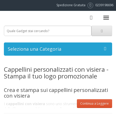
Spedizione Gratuita
0239198696
Seleziona una Categoria
Cappellini personalizzati con visiera -
Stampa il tuo logo promozionale
Crea e stampa sui cappellini personalizzati
con visiera
I
cappellini con visiera
sono uno strumento promozionale
Continua a Leggere
dall'efficacia consolidata, grazie alla grande visibilità della
stampa personalizzata, ai prezzi contenuti ed alla versatilità