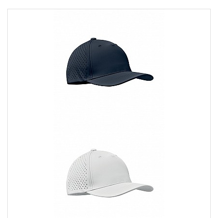
aggiungere un tocco di stile al tuo look vacanziero.
Indossa i cappellini con visiera durante le attività sportive
all'aperto come golf, tennis o corsa per una protezione
solare ottimale senza compromettere le tue prestazioni.
4. Personalizza il tuo cappellino con visiera
La personalizzazione dei cappellini con visiera ti offre la
possibilità di creare un prodotto unico e distintivo. Scegli tra una
vasta gamma di colori, design e stili per creare un cappellino che
rappresenti appieno la tua personalità o il tuo brand.
Sperimenta con diverse combinazioni di colori per creare
un look accattivante e originale.
Includi il tuo logo aziendale o un'immagine che
rappresenti la tua attività.
Opta per un design minimalista o audace a seconda del
tuo stile personale.
I cappellini personalizzati con visiera offrono stile, protezione
solare e versatilità. Scegli un design che ti rappresenti e godi
della comodità e del comfort di questo accessorio unico. Sia che
tu voglia promuovere il tuo brand o semplicemente distinguerti