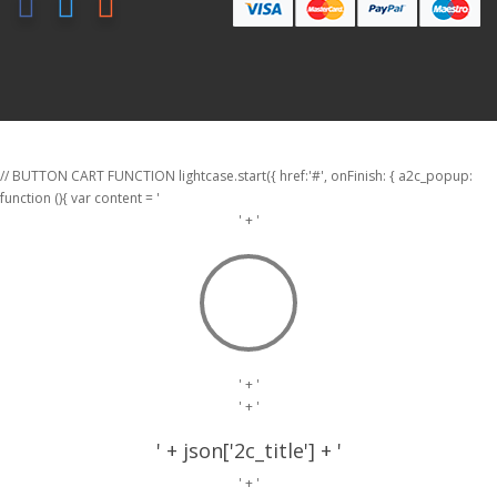
// BUTTON CART FUNCTION lightcase.start({ href:'#', onFinish: { a2c_popup:
function (){ var content = '
' + '
' + '
' + '
' + json['2c_title'] + '
' + '