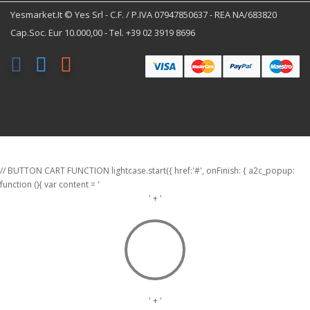
Yesmarket.it © Yes Srl - C.F. / P.IVA 07947850637 - REA NA/683820
Cap.Soc. Eur 10.000,00 - Tel. +39 02 3919 8696
// BUTTON CART FUNCTION lightcase.start({ href:'#', onFinish: { a2c_popup:
function (){ var content = '
' + '
' + '