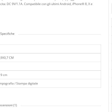
cita: DC 9V/1.1A. Compatibile con gli ultimi Android, iPhone® 8, X e
Specifiche
,9X0,7 CM
x 9 cm
mpografia / Stampa digitale
ecensioni (1)