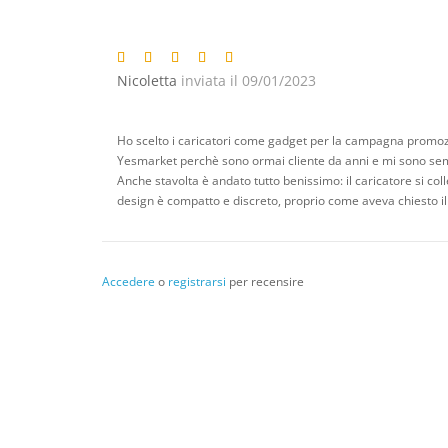
Nicoletta
inviata il 09/01/2023
Ho scelto i caricatori come gadget per la campagna promozio
Yesmarket perchè sono ormai cliente da anni e mi sono sempr
Anche stavolta è andato tutto benissimo: il caricatore si col
design è compatto e discreto, proprio come aveva chiesto il c
Accedere
o
registrarsi
per recensire