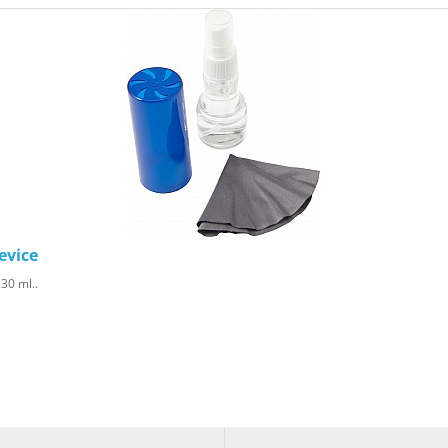
evice
 30 ml..