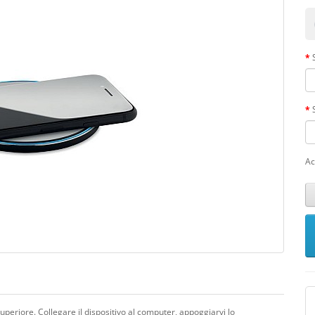
Ac
uperiore. Collegare il dispositivo al computer, appoggiarvi lo