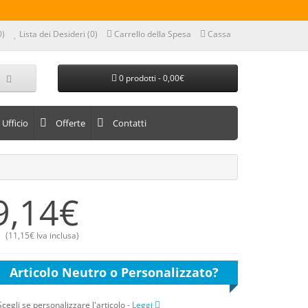
0)
Lista dei Desideri (0)
Carrello della Spesa
Cassa
0 prodotti - 0,00€
Ufficio
Offerte
Contatti
9,14€
(
11,15€
Iva inclusa)
Articolo Neutro o Personalizzato?
Scegli se personalizzare l'articolo
-
Leggi