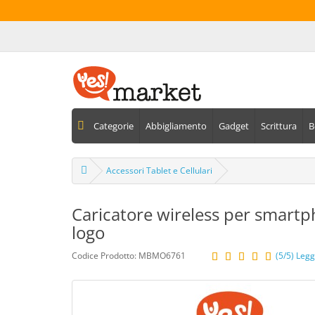
Categorie
Abbigliamento
Gadget
Scrittura
B
Accessori Tablet e Cellulari
Caricatore wireless per smartph
logo
Codice Prodotto: MBMO6761
(5/5) Legg