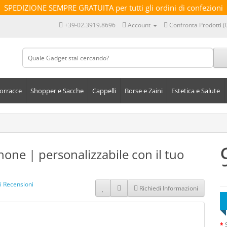
SPEDIZIONE SEMPRE GRATUITA per tutti gli ordini di confezioni
+39-02.3919.8696
Account
Confronta Prodotti (
orracce
Shopper e Sacche
Cappelli
Borse e Zaini
Estetica e Salute
one | personalizzabile con il tuo
i Recensioni
Richiedi Informazioni