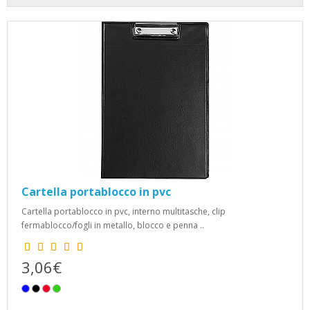
Cartella portablocco in pvc
Cartella portablocco in pvc, interno multitasche, clip
fermablocco/fogli in metallo, blocco e penna ..
3,06€