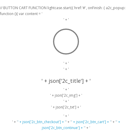
// BUTTON CART FUNCTION lightcase.start({ href:'#', onFinish: { a2c_popup:
function (){ var content = '
' + '
' + '
' + '
' + json['2c_title'] + '
' + '
' + json['2c_img'] + '
' + '
' + json['2c_txt'] + '
' + '
' + '
' + json['2c_btn_checkout'] + '
' + '
' + json['2c_btn_cart'] + '
' + '
' +
json['2c_btn_continue'] + '
' + '