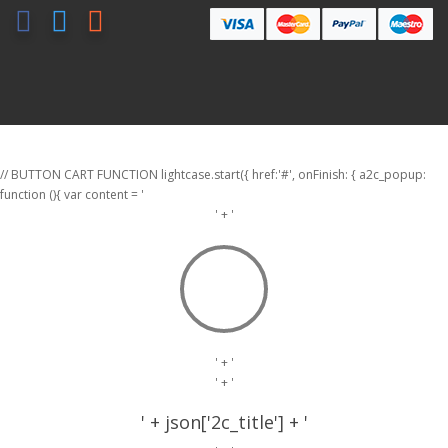
// BUTTON CART FUNCTION lightcase.start({ href:'#', onFinish: { a2c_popup:
function (){ var content = '
' + '
' + '
' + '
' + json['2c_title'] + '