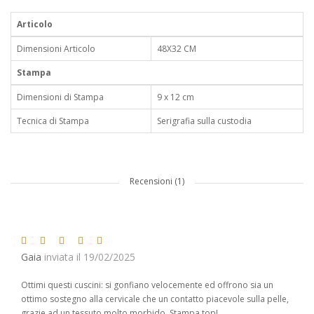
Articolo
Dimensioni Articolo
48X32 CM
Stampa
Dimensioni di Stampa
9 x 12 cm
Tecnica di Stampa
Serigrafia sulla custodia
Recensioni (1)
Gaia
inviata il 19/02/2025
Ottimi questi cuscini: si gonfiano velocemente ed offrono sia un
ottimo sostegno alla cervicale che un contatto piacevole sulla pelle,
grazie ad un tessuto molto morbido. Stampa top!