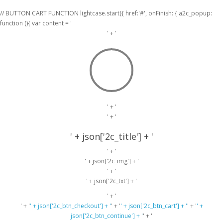
// BUTTON CART FUNCTION lightcase.start({ href:'#', onFinish: { a2c_popup:
function (){ var content = '
' + '
' + '
' + '
' + json['2c_title'] + '
' + '
' + json['2c_img'] + '
' + '
' + json['2c_txt'] + '
' + '
' + '
' + json['2c_btn_checkout'] + '
' + '
' + json['2c_btn_cart'] + '
' + '
' +
json['2c_btn_continue'] + '
' + '