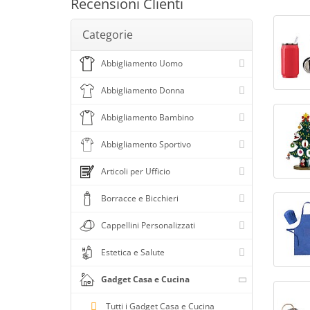
Recensioni Clienti
Stampa 4 colori
Colore blu
Stampa digitale
Categorie
Colore blu chiaro
Sublimazione
Abbigliamento Uomo
Colore blu marino
Colore blu navy
Abbigliamento Donna
Colore blu royal
Abbigliamento Bambino
Colore blu scuro
Abbigliamento Sportivo
Colore bordeaux
Colore celeste
Articoli per Ufficio
Colore custom/multicolor
Borracce e Bicchieri
Colore dark navy
Cappellini Personalizzati
Colore ecru
Estetica e Salute
Colore fucsia
Colore giallo
Gadget Casa e Cucina
Colore grigio
Tutti i Gadget Casa e Cucina