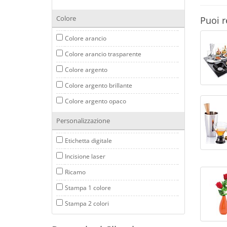
Colore
Puoi r
Colore arancio
Colore arancio trasparente
Colore argento
Colore argento brillante
Colore argento opaco
Colore argento/nero
Personalizzazione
Colore azzurro
Etichetta digitale
Colore beige
Incisione laser
Colore bianco
Ricamo
Colore bianco trasparente
Stampa 1 colore
Colore bianco/blu
Stampa 2 colori
Colore bianco/nero
Stampa 3 colori
Colore bianco/rosso