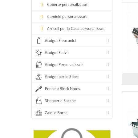
Colore oro
Coperte personalizzate
Colore petrolio
Candele personalizzate
Colore rame
Articoli per la Casa personalizzati
Colore rosa
Colore rosso
Gadget Elettronici
Colore rosso trasparente
Gadget Estivi
Colore taupe
Gadget Personalizzati
Colore trasparente
Gadget per lo Sport
Colore turchese
Colore unico
Penne e Block Notes
Colore verde
Shopper e Sacche
Colore verde bottiglia
Zaini e Borse
Colore verde chiaro
Colore verde lime
Colore verde lime trasparente