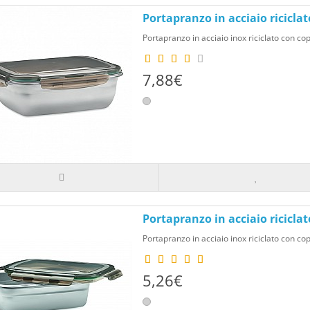
opzioni e crea un ambiente domestico che riflette la
Portapranzo in acciaio ricicla
aggiungere stile alla tua casa e promuovere il tuo ma
Portapranzo in acciaio inox riciclato con cope
7,88€
Portapranzo in acciaio riciclat
Portapranzo in acciaio inox riciclato con cope
5,26€