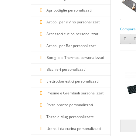
Colore grigio chiaro
Apribottiglie personalizzati
Colore grigio scuro
Articoli per il Vino personalizzati
Colore grigio trasparente
Comparaz
Colore kaki
Accessori cucina personalizzati
Colore legno
Articoli per Bar personalizzati
Colore marrone
Bottiglie e Thermos personalizzati
Colore misto
Bicchieri personalizzati
Colore multicolore
Colore naturale
Elettrodomestici personalizzati
Colore navy
Presine e Grembiuli personalizzati
Colore nero
Porta pranzo personalizzati
Colore nero/bianco
Tazze e Mug personalizzate
Colore nero/rosso
Colore neutro
Utensili da cucina personalizzati