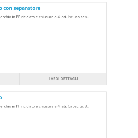
 tua personalità. Non perdere l'opportunità di
to con separatore
rchio con i gadget personalizzati!
rchio in PP riciclato e chiusura a 4 lati. Incluso sep..
VEDI DETTAGLI
o
rchio in PP riciclato e chiusura a 4 lati. Capacità: 8..