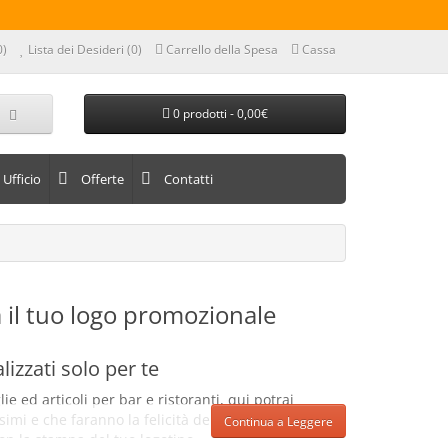
0)
Lista dei Desideri (0)
Carrello della Spesa
Cassa
0 prodotti - 0,00€
Ufficio
Offerte
Contatti
 il tuo logo promozionale
izzati solo per te
ie ed articoli per bar e ristoranti, qui potrai
imi e che faranno la felicità dei tuoi clienti.
Continua a Leggere
con la stampa del tuo logotipo.