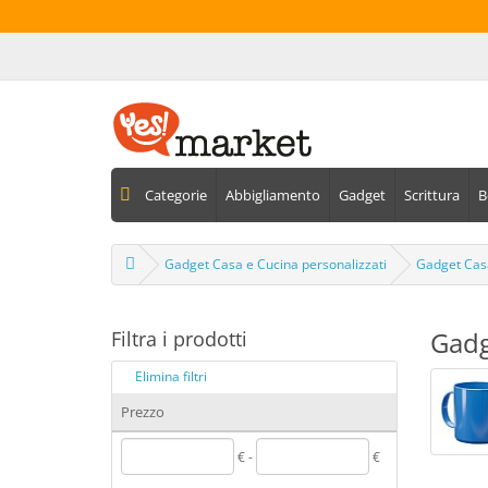
Categorie
Abbigliamento
Gadget
Scrittura
B
Gadget Casa e Cucina personalizzati
Gadget Casa
Gadg
Filtra i prodotti
Elimina filtri
Prezzo
€ -
€