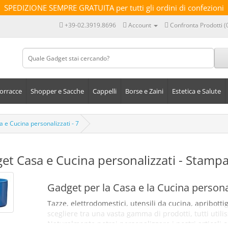
SPEDIZIONE SEMPRE GRATUITA per tutti gli ordini di confezioni
+39-02.3919.8696
Account
Confronta Prodotti (
orracce
Shopper e Sacche
Cappelli
Borse e Zaini
Estetica e Salute
 e Cucina personalizzati - 7
et Casa e Cucina personalizzati - Stampa
Gadget per la Casa e la Cucina personal
Tazze, elettrodomestici, utensili da cucina, apribottigl
scegliere tra una vasta gamma di prodotti, tutti utiliss
Naturalmente potrai personalizzare i nostri articoli 