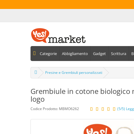
Categorie
Abbigliamento
Gadget
Scrittura
B
Presine e Grembiuli personalizzati
Grembiule in cotone biologico n
logo
Codice Prodotto: MBMO6262
(5/5) Legg