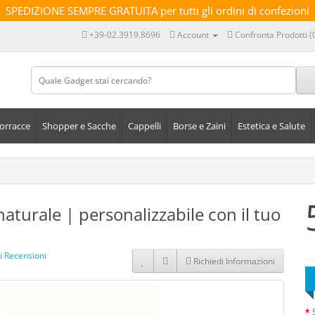
SPEDIZIONE SEMPRE GRATUITA per tutti gli ordini di confezioni
+39-02.3919.8696
Account
Confronta Prodotti (
orracce
Shopper e Sacche
Cappelli
Borse e Zaini
Estetica e Salute
aturale | personalizzabile con il tuo
i Recensioni
Richiedi Informazioni