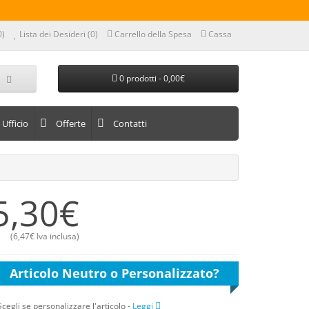
0)
Lista dei Desideri (0)
Carrello della Spesa
Cassa
0 prodotti - 0,00€
Ufficio
Offerte
Contatti
5,30€
(
6,47€
Iva inclusa)
Articolo Neutro o Personalizzato?
Scegli se personalizzare l'articolo
-
Leggi