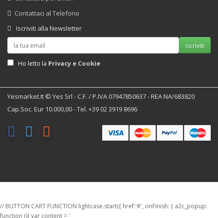
Contattaci al Telefono
Iscriviti alla Newsletter
iscriviti
Privacy e Cookie
Ho letto la
Yesmarket.it © Yes Srl - C.F. / P.IVA 07947850637 - REA NA/683820
Cap.Soc. Eur 10.000,00 - Tel. +39 02 3919 8696
// BUTTON CART FUNCTION lightcase.start({ href:'#', onFinish: { a2c_popup:
function (){ var content = '