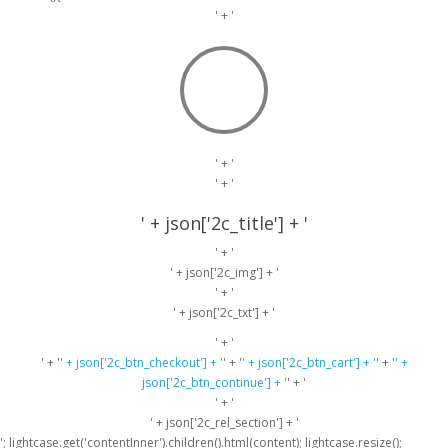
' + '
' + '
' + '
' + json['2c_title'] + '
' + '
' + json['2c_img'] + '
' + '
' + json['2c_txt'] + '
' + '
' + '
' + json['2c_btn_checkout'] + '
' + '
' + json['2c_btn_cart'] + '
' + '
' +
json['2c_btn_continue'] + '
' + '
' + '
' + json['2c_rel_section'] + '
'; lightcase.get('contentInner').children().html(content); lightcase.resize();