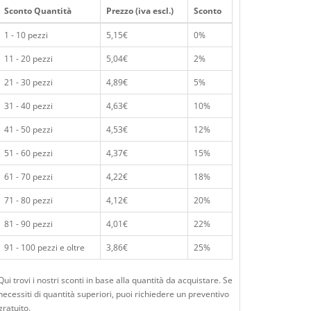
Sconto Quantità
Prezzo (iva escl.)
Sconto
1 - 10 pezzi
5,15€
0%
11 - 20 pezzi
5,04€
2%
21 - 30 pezzi
4,89€
5%
31 - 40 pezzi
4,63€
10%
41 - 50 pezzi
4,53€
12%
51 - 60 pezzi
4,37€
15%
61 - 70 pezzi
4,22€
18%
71 - 80 pezzi
4,12€
20%
81 - 90 pezzi
4,01€
22%
91 - 100 pezzi e oltre
3,86€
25%
Qui trovi i nostri sconti in base alla quantità da acquistare. Se
necessiti di quantità superiori, puoi richiedere un preventivo
gratuito.