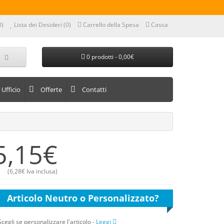
0)
Lista dei Desideri (0)
Carrello della Spesa
Cassa
0 prodotti - 0,00€
Ufficio
Offerte
Contatti
5,15€
(
6,28€
Iva inclusa)
Articolo Neutro o Personalizzato?
Scegli se personalizzare l'articolo
-
Leggi