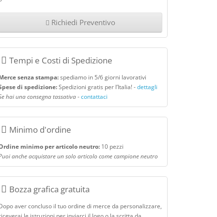
Richiedi Preventivo
Tempi e Costi di Spedizione
Merce senza stampa:
spediamo in 5/6 giorni lavorativi
Spese di spedizione:
Spedizioni gratis per l’Italia! -
dettagli
Se hai una consegna tassativa
-
contattaci
Minimo d'ordine
Ordine minimo per articolo neutro:
10 pezzi
Puoi anche acquistare un solo articolo come campione neutro
Bozza grafica gratuita
Dopo aver concluso il tuo ordine di merce da personalizzare,
riceverai le istruzioni per inviarci il logo o la scritta da