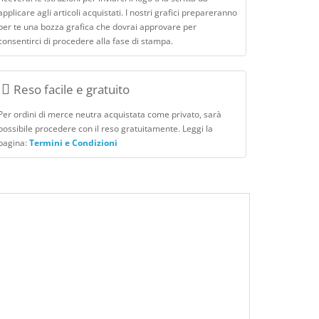
applicare agli articoli acquistati. I nostri grafici prepareranno
per te una bozza grafica che dovrai approvare per
consentirci di procedere alla fase di stampa.
Reso facile e gratuito
Per ordini di merce neutra acquistata come privato, sarà
possibile procedere con il reso gratuitamente. Leggi la
pagina:
Termini e Condizioni