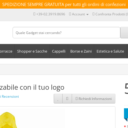
SPEDIZIONE SEMPRE GRATUITA per tutti gli ordini di confezioni
+39-02.3919.8696
Account
Confronta Prodotti (
orracce
Shopper e Sacche
Cappelli
Borse e Zaini
Estetica e Salute
abile con il tuo logo
i Recensioni
Richiedi Informazioni