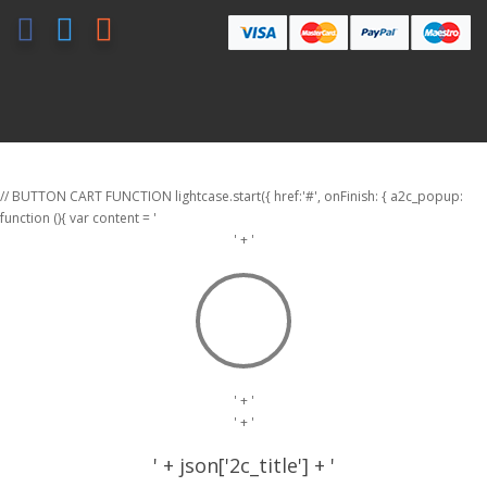
// BUTTON CART FUNCTION lightcase.start({ href:'#', onFinish: { a2c_popup:
function (){ var content = '
' + '
' + '
' + '
' + json['2c_title'] + '