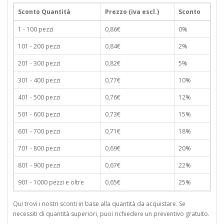
Sconto Quantità
Prezzo (iva escl.)
Sconto
1 - 100 pezzi
0,86€
0%
101 - 200 pezzi
0,84€
2%
201 - 300 pezzi
0,82€
5%
301 - 400 pezzi
0,77€
10%
401 - 500 pezzi
0,76€
12%
501 - 600 pezzi
0,73€
15%
601 - 700 pezzi
0,71€
18%
701 - 800 pezzi
0,69€
20%
801 - 900 pezzi
0,67€
22%
901 - 1000 pezzi e oltre
0,65€
25%
Qui trovi i nostri sconti in base alla quantità da acquistare. Se
necessiti di quantità superiori, puoi richiedere un preventivo gratuito.