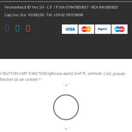
Yesmarket.it © Yes Srl - C.F. / P.IVA 07947850637 - REA NA/683820
Cap.Soc. Eur 10.000,00 - Tel. +39 02 3919 8696
// BUTTON CART FUNCTION lightcase.start({ href:'#', onFinish: { a2c_popup:
function (){ var content = '
' + '
' + '