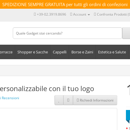
SPEDIZIONE SEMPRE GRATUITA per tutti gli ordini di confezioni
+39-02.3919.8696
Account
Confronta Prodotti (
orracce
Shopper e Sacche
Cappelli
Borse e Zaini
Estetica e Salute
sonalizzabile con il tuo logo
i Recensioni
Richiedi Informazioni