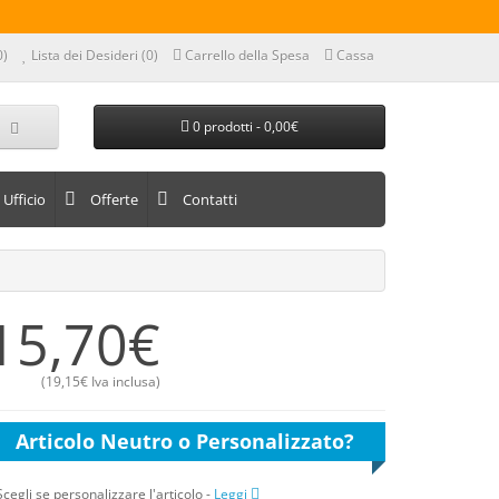
0)
Lista dei Desideri (0)
Carrello della Spesa
Cassa
0 prodotti - 0,00€
Ufficio
Offerte
Contatti
15,70€
(
19,15€
Iva inclusa)
Articolo Neutro o Personalizzato?
Scegli se personalizzare l'articolo
-
Leggi