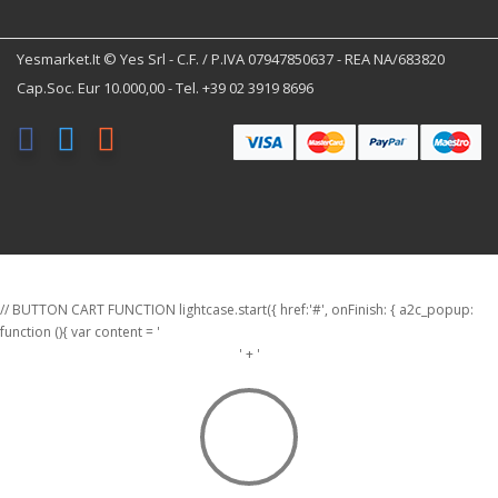
Yesmarket.it © Yes Srl - C.F. / P.IVA 07947850637 - REA NA/683820
Cap.Soc. Eur 10.000,00 - Tel. +39 02 3919 8696
// BUTTON CART FUNCTION lightcase.start({ href:'#', onFinish: { a2c_popup:
function (){ var content = '
' + '