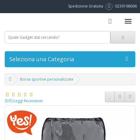
Spedizione Gratuita
0239198696
Seleziona una Categoria
Borse sportive personalizzate
(5/5) Leggi Recensioni