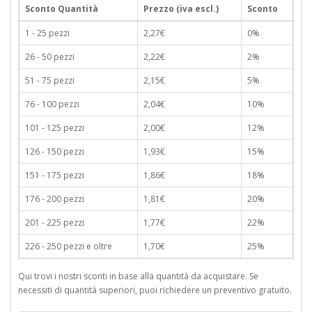
Sconto Quantità
Prezzo (iva escl.)
Sconto
1 - 25 pezzi
2,27€
0%
26 - 50 pezzi
2,22€
2%
51 - 75 pezzi
2,15€
5%
76 - 100 pezzi
2,04€
10%
101 - 125 pezzi
2,00€
12%
126 - 150 pezzi
1,93€
15%
151 - 175 pezzi
1,86€
18%
176 - 200 pezzi
1,81€
20%
201 - 225 pezzi
1,77€
22%
226 - 250 pezzi e oltre
1,70€
25%
Qui trovi i nostri sconti in base alla quantità da acquistare. Se
necessiti di quantità superiori, puoi richiedere un preventivo gratuito.