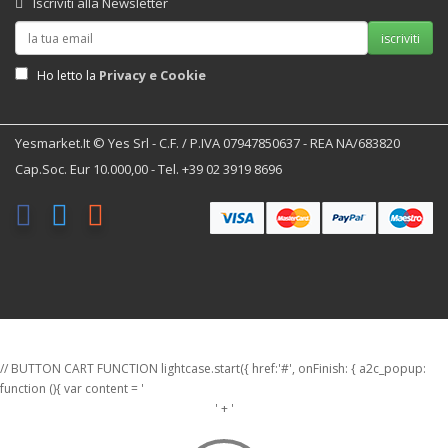
Iscriviti alla Newsletter
iscriviti
Privacy e Cookie
Ho letto la
Yesmarket.it © Yes Srl - C.F. / P.IVA 07947850637 - REA NA/683820
Cap.Soc. Eur 10.000,00 - Tel. +39 02 3919 8696
// BUTTON CART FUNCTION lightcase.start({ href:'#', onFinish: { a2c_popup:
function (){ var content = '
' + '