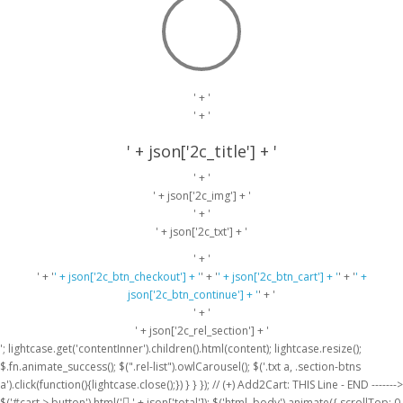
' + '
' + '
' + json['2c_title'] + '
' + '
' + json['2c_img'] + '
' + '
' + json['2c_txt'] + '
' + '
' + '
' + json['2c_btn_checkout'] + '
' + '
' + json['2c_btn_cart'] + '
' + '
' +
json['2c_btn_continue'] + '
' + '
' + '
' + json['2c_rel_section'] + '
'; lightcase.get('contentInner').children().html(content); lightcase.resize();
$.fn.animate_success(); $(".rel-list").owlCarousel(); $('.txt a, .section-btns
a').click(function(){lightcase.close();}) } } }); // (+) Add2Cart: THIS Line - END ------->
$('#cart > button').html('
' + json['total']); $('html, body').animate({ scrollTop: 0