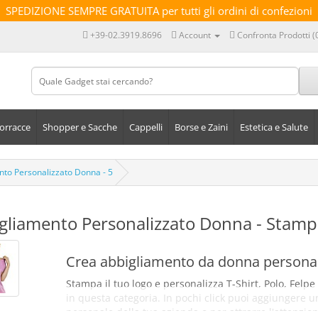
SPEDIZIONE SEMPRE GRATUITA per tutti gli ordini di confezioni
+39-02.3919.8696
Account
Confronta Prodotti (
orracce
Shopper e Sacche
Cappelli
Borse e Zaini
Estetica e Salute
nto Personalizzato Donna - 5
gliamento Personalizzato Donna - Stampa
Crea abbigliamento da donna personal
Stampa il tuo logo e personalizza T-Shirt, Polo, Felp
in questa categoria. In pochi click puoi aggiungere u
personale della tua azienda o per attrarre l'attenzio