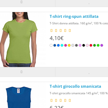
L'abbigliamento personalizzato per donna è un modo s
T-shirt ring-spun attillata
individuale, promuovere il tuo brand e creare regali u
personalizzati su capi di abbigliamento di alta qualità
T-Shirt donna attillata. 160 g/m², 100 % coton
un'impressione duratura. Che tu voglia esprimere la
l'abbigliamento personalizzato è la scelta ideale.
4,10€
T-shirt girocollo smanicata
T-shirt girocollo smanicata 145 g/m², 100 % 
6,22€