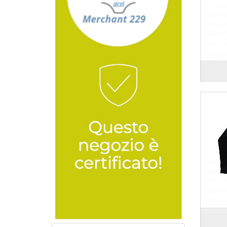
Colore verde green
Colore verde kiwi
Colore verde lime
Colore verde mela
Colore verde menta
Colore verde militare
Colore verde oliva
Colore verde petrolio
Colore verde prato
Colore verde scuro
Colore verde smeraldo
Colore viola
Colore zinco