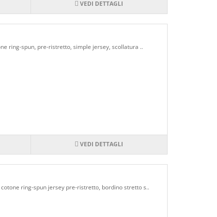
VEDI DETTAGLI
traordinario per esprimere il tuo stile
nici. Con la possibilità di creare design
, puoi distinguerti dalla folla e lasciare
e ring-spun, pre-ristretto, simple jersey, scollatura ..
 tua personalità o promuovere il tuo marchio,
VEDI DETTAGLI
cotone ring-spun jersey pre-ristretto, bordino stretto s..