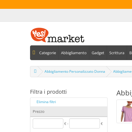
Categorie
Abbigliamento
Gadget
Scrittura
B
Abbigliamento Personalizzato Donna
Abbigliame
Abbi
Filtra i prodotti
Elimina filtri
Prezzo
€ -
€