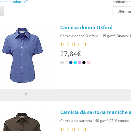
ione prodotto (0)
ordinament
abbigliamento di alta qualità per creare consapevolezz
Regali Unici ed Esclusivi
L'abbigliamento personalizzato è un'ottima idea regal
Camicia donna Oxford
capi di abbigliamento unici che riflettono i loro gus
Camicia donna O x ford. 135 g/m² (Bianco: 13
significativo.
27,84€
Come Ottenere Abbigliamento Persona
Scegli il Tipo di Abbigliamento
Decidi il tipo di capo di abbigliamento che desideri p
cappellini, o persino giubbini e giacche.
Design Personalizzato
Crea un design personalizzato che rispecchi il tuo stile
una frase motivazionale o un'immagine significativa 
Camicia da sartoria maniche a
distintivo.
Camicia da sartoria 140 g/m², 97 % cotone, 3 
Selezione del Colore e delle Taglie