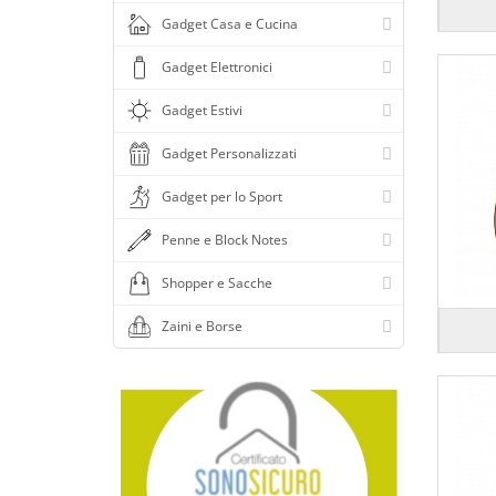
Colore oro
Gadget Casa e Cucina
Colore petrolio
Gadget Elettronici
Colore pistacchio
Colore rosa
Gadget Estivi
Colore rosa chiaro
Gadget Personalizzati
Colore rosa corallo
Gadget per lo Sport
Colore rosso
Penne e Block Notes
Colore rosso cocomero
Colore sabbia
Shopper e Sacche
Colore senape
Zaini e Borse
Colore trasparente
Colore turchese
Colore verde
Colore verde bottiglia
Colore verde chiaro