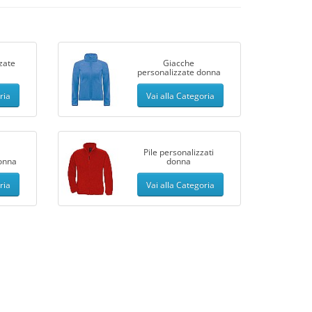
zate
Giacche
personalizzate donna
, l'abbigliamento personalizzato è la scelta perfetta
na scritta su capi di abbigliamento, puoi creare un
ria
Vai alla Categoria
attenzione. L'abbigliamento personalizzato per donna
ce e creativa nella tua moda.
Pile personalizzati
donna
donna
zzato
ria
Vai alla Categoria
re il tuo stile individuale in modo unico. Puoi
 i tuoi interessi, lasciando un'impronta unica
to personalizzato ti offre un'opportunità per
mpare il tuo logo o uno slogan su capi di