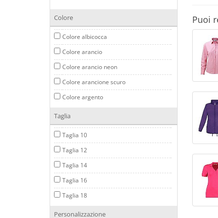
Colore
Puoi r
Colore albicocca
Colore arancio
Colore arancio neon
Colore arancione scuro
Colore argento
Colore avorio
Taglia
Colore azzurro
Taglia 10
Colore beige
Taglia 12
Colore bianco
Taglia 14
Colore bianco sporco
Taglia 16
Colore bianco/blu
Taglia 18
Colore blu
Taglia 20
Personalizzazione
Colore blu ardesia