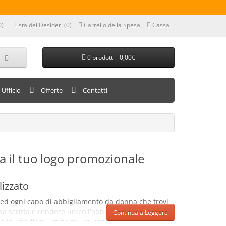
0)
Lista dei Desideri (0)
Carrello della Spesa
Cassa
0 prodotti - 0,00€
Ufficio
Offerte
Contatti
 il tuo logo promozionale
izzato
e ed ogni capo di abbigliamento da donna che trovi
na scritta e rendere unico l'abbigliamento del
Continua a Leggere
ne in una fiera, un party, un congresso,