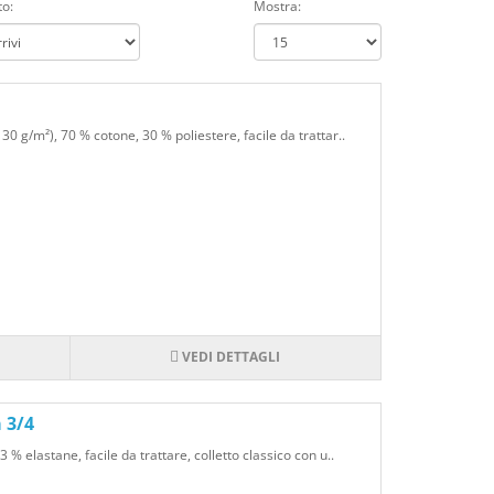
o:
Mostra:
a e visibilità.
o per le donne speciali nella tua vita. Puoi creare
ti e interessi, creando un regalo memorabile e
0 g/m²), 70 % cotone, 30 % poliestere, facile da trattar..
lizzato
ersonalizzare. Puoi optare per magliette, felpe,
VEDI DETTAGLI
 e la tua personalità. Puoi utilizzare il tuo logo,
per rendere il capo di abbigliamento unico e
 3/4
% elastane, facile da trattare, colletto classico con u..