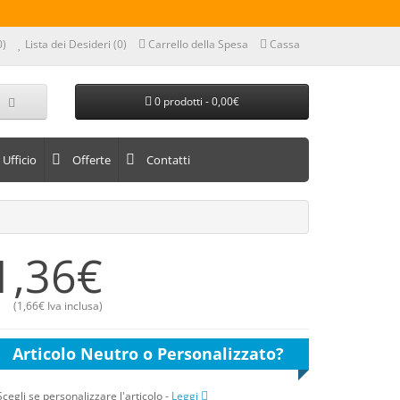
0)
Lista dei Desideri (0)
Carrello della Spesa
Cassa
0 prodotti - 0,00€
Ufficio
Offerte
Contatti
1,36€
(
1,66€
Iva inclusa)
Articolo Neutro o Personalizzato?
Scegli se personalizzare l'articolo
-
Leggi