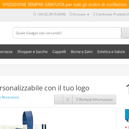
SPEDIZIONE SEMPRE GRATUITA per tutti gli ordini di confezioni
+39-02.3919.8696
Account
Confronta Prodotti (
orracce
Shopper e Sacche
Cappelli
Borse e Zaini
Estetica e Salute
onalizzabile con il tuo logo
i Recensioni
Richiedi Informazioni