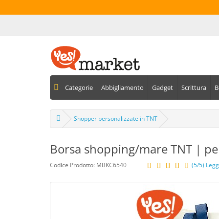
Categorie
Abbigliamento
Gadget
Scrittura
B
Shopper personalizzate in TNT
Borsa shopping/mare TNT | pers
Codice Prodotto: MBKC6540
(5/5) Legg