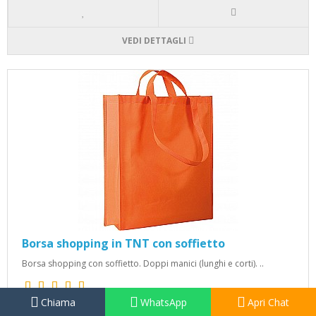
VEDI DETTAGLI
Borsa shopping in TNT con soffietto
Borsa shopping con soffietto. Doppi manici (lunghi e corti). ..
Chiama
WhatsApp
Apri Chat
1,18€