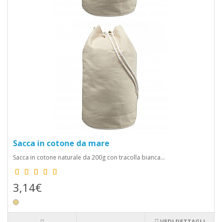
consentendoti di trasportare comodamente tutti gli
oggetti di cui hai bisogno, come libri, laptop, vestiti o
persino la spesa.
Stile personale:
Con la possibilità di personalizzare il
design della shopper o della sacca, puoi creare un
accessorio che rifletta al meglio il tuo stile e la tua
personalità.
Sostenibilità:
Le shopper e le sacche riutilizzabili
contribuiscono a ridurre l'uso di sacchetti di plastica
monouso, contribuendo a preservare l'ambiente.
Promozione del marchio:
Se sei un'azienda, le shopper
e le sacche personalizzate possono diventare uno
strumento di marketing efficace per promuovere il tuo
marchio. Puoi stampare il tuo logo o uno slogan aziendale
Sacca in cotone da mare
e farlo vedere ovunque vengano utilizzate le tue borse.
Sacca in cotone naturale da 200g con tracolla bianca...
2. Come ottenere la shopper o la sacca
personalizzata perfetta
3,14€
Per ottenere la shopper o la sacca personalizzata che si adatta
al meglio alle tue esigenze, segui questi semplici passaggi:
Scegli il tipo di borsa:
Seleziona la tipologia di borsa che
VEDI DETTAGLI