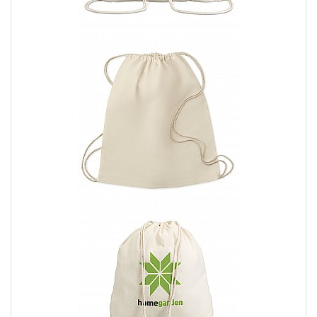
nitido, vivido e resistente nel tempo.
Consegna rapida:
Ci impegniamo a consegnare le tue
shopper e sacche personalizzate nel minor tempo
possibile, in modo che tu possa iniziare a usarle al più
presto.
Non perdere l'opportunità di portare con te il tuo stile unico e di
esprimere la tua personalità con una shopper o una sacca
personalizzata. Scegli la tua borsa personalizzata e completa il
tuo look in modo originale!