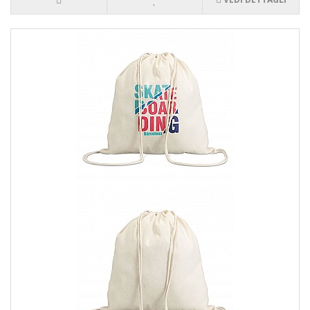
preferisci, tra le shopper o le sacche, in base alle tue
necessità e al tuo stile personale.
Design unico:
Crea o carica il tuo logo, immagine o
scritta da stampare sulla borsa. Assicurati che il design sia
rappresentativo del tuo stile e che rispecchi al meglio la
tua personalità.
Materiali e dettagli:
Scegli i materiali e i dettagli che
preferisci per la tua borsa personalizzata, come il tipo di
tessuto, le dimensioni, le tasche aggiuntive o le chiusure.
Effettua l'ordine:
Aggiungi la borsa personalizzata al
carrello e completa l'ordine seguendo le istruzioni fornite.
3. Perché scegliere Yesmarket
Quando si tratta di shopper e sacche personalizzate, siamo la
scelta migliore. Ecco perché dovresti considerare di acquistare
da noi:
Qualità premium:
Design personalizzato:Varietà di stili:
Abbiamo una vasta selezione di stili di shopper e sacche
tra cui scegliere, in modo da trovare quella perfetta per te.
Stampa di alta qualità:
Utilizziamo tecniche di stampa
avanzate per garantire che il design sulla tua borsa sia