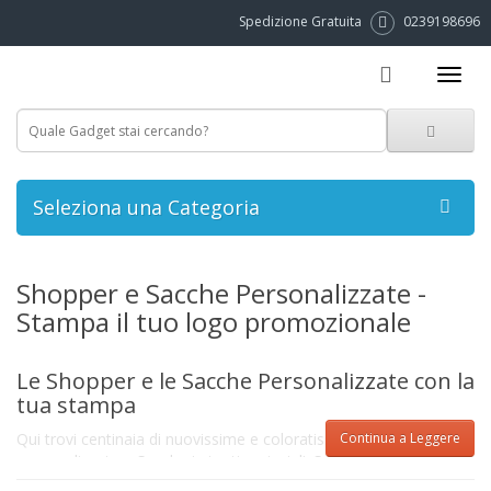
Spedizione Gratuita
0239198696
Seleziona una Categoria
Shopper e Sacche Personalizzate -
Stampa il tuo logo promozionale
Le Shopper e le Sacche Personalizzate con la
tua stampa
Qui trovi centinaia di nuovissime e coloratissime Shopper
Continua a Leggere
personalizzate e Sacche in tanti materiali. Scegli tra quelle in
cotone, TNT, poliestere o ricilabili. Basdterà inviarci il tuo logo o