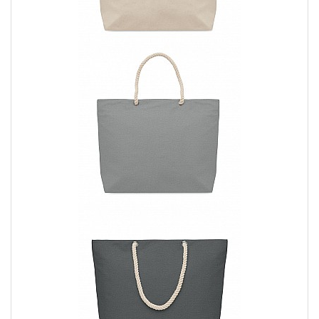
nitido, vivido e resistente nel tempo.
Consegna rapida:
Ci impegniamo a consegnare le tue
shopper e sacche personalizzate nel minor tempo
possibile, in modo che tu possa iniziare a usarle al più
presto.
Non perdere l'opportunità di portare con te il tuo stile unico e di
esprimere la tua personalità con una shopper o una sacca
personalizzata. Scegli la tua borsa personalizzata e completa il
tuo look in modo originale!