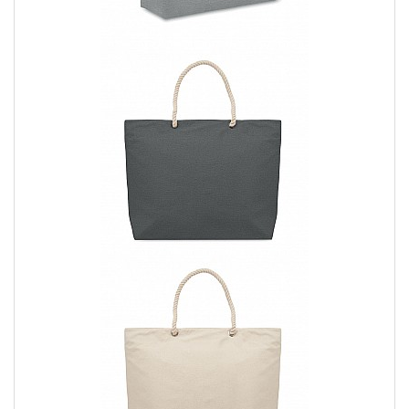
preferisci, tra le shopper o le sacche, in base alle tue
necessità e al tuo stile personale.
Design unico:
Crea o carica il tuo logo, immagine o
scritta da stampare sulla borsa. Assicurati che il design sia
rappresentativo del tuo stile e che rispecchi al meglio la
tua personalità.
Materiali e dettagli:
Scegli i materiali e i dettagli che
preferisci per la tua borsa personalizzata, come il tipo di
tessuto, le dimensioni, le tasche aggiuntive o le chiusure.
Effettua l'ordine:
Aggiungi la borsa personalizzata al
carrello e completa l'ordine seguendo le istruzioni fornite.
3. Perché scegliere Yesmarket
Quando si tratta di shopper e sacche personalizzate, siamo la
scelta migliore. Ecco perché dovresti considerare di acquistare
da noi:
Qualità premium:
Design personalizzato:Varietà di stili:
Abbiamo una vasta selezione di stili di shopper e sacche
tra cui scegliere, in modo da trovare quella perfetta per te.
Stampa di alta qualità:
Utilizziamo tecniche di stampa
avanzate per garantire che il design sulla tua borsa sia