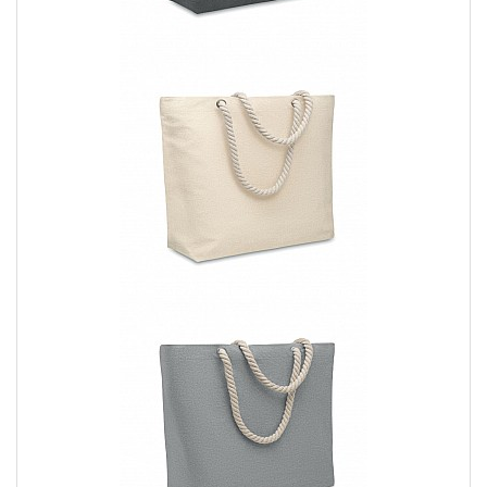
consentendoti di trasportare comodamente tutti gli
oggetti di cui hai bisogno, come libri, laptop, vestiti o
persino la spesa.
Stile personale:
Con la possibilità di personalizzare il
design della shopper o della sacca, puoi creare un
accessorio che rifletta al meglio il tuo stile e la tua
personalità.
Sostenibilità:
Le shopper e le sacche riutilizzabili
contribuiscono a ridurre l'uso di sacchetti di plastica
monouso, contribuendo a preservare l'ambiente.
Promozione del marchio:
Se sei un'azienda, le shopper
e le sacche personalizzate possono diventare uno
strumento di marketing efficace per promuovere il tuo
marchio. Puoi stampare il tuo logo o uno slogan aziendale
e farlo vedere ovunque vengano utilizzate le tue borse.
2. Come ottenere la shopper o la sacca
personalizzata perfetta
Per ottenere la shopper o la sacca personalizzata che si adatta
al meglio alle tue esigenze, segui questi semplici passaggi:
Scegli il tipo di borsa:
Seleziona la tipologia di borsa che