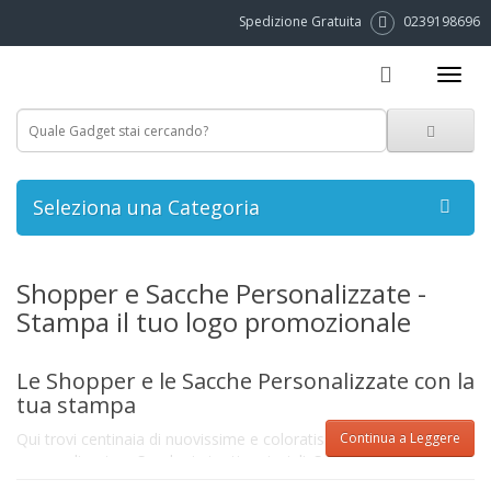
Spedizione Gratuita
0239198696
Seleziona una Categoria
Shopper e Sacche Personalizzate -
Stampa il tuo logo promozionale
Le Shopper e le Sacche Personalizzate con la
tua stampa
Qui trovi centinaia di nuovissime e coloratissime Shopper
Continua a Leggere
personalizzate e Sacche in tanti materiali. Scegli tra quelle in
cotone, TNT, poliestere o ricilabili. Basdterà inviarci il tuo logo o