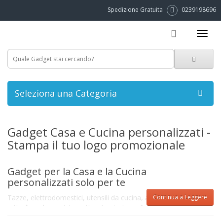
Spedizione Gratuita
0239198696
Seleziona una Categoria
Gadget Casa e Cucina personalizzati -
Stampa il tuo logo promozionale
Gadget per la Casa e la Cucina
personalizzati solo per te
Tazze, elettrodomestici, utensili da cucina, apribottiglie ed
Continua a Leggere
articoli per bar e ristoranti, qui potrai scegliere tra una vasta
gamma di prodotti, tutti utilissimi e che faranno la felicità dei