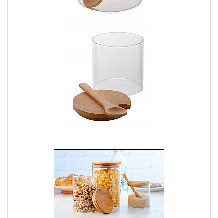
2. Candele con Stampa Personalizzata: Atmosfera e Stile
Le candele con stampa personalizzata possono trasformare la
tua casa in un'oasi di comfort e stile. Scegli un design che ti
piace e personalizzala con il tuo logo, una frase significativa o
una grafica speciale. Le candele personalizzate sono perfette
per il salotto, la camera da letto o come regalo.
3. Coperte Personalizzate: Un Comfort Unico
Le coperte personalizzate possono diventare un oggetto di
arredamento piacevole ed utile. Stampando il tuo logo o una
scritta su di esse, trasformi un semplice oggetto in un
accessorio unico che attirerà l'attenzione di tutti. Ogni volta che
utilizzerai la coperta, il tuo marchio sarà sotto i riflettori.
Gadget Personalizzati per la Cucina
1. Grembiuli Personalizzati: Stile mentre Cucini
Se sei un appassionato di cucina o lavori nel settore, i grembiuli
personalizzati sono essenziali. Indossando un grembiule con il
tuo logo durante le attività culinarie, darai un tocco di